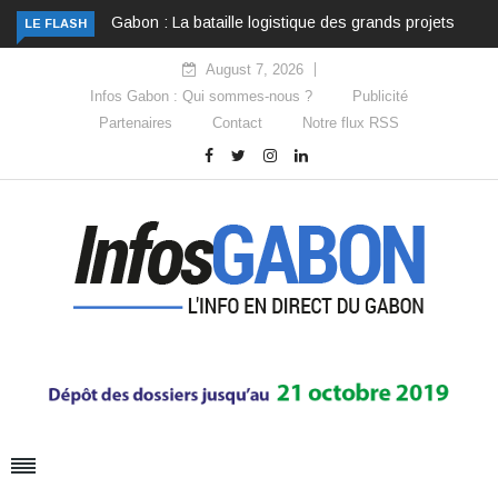
Gabon : La bataille logistique des grands projets
LE FLASH
August 7, 2026
Infos Gabon : Qui sommes-nous ?
Publicité
Partenaires
Contact
Notre flux RSS