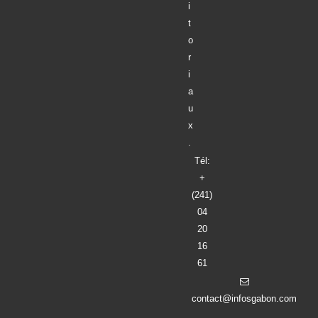
i
t
o
r
i
a
u
x
.
Tél:
+
(241)
04
20
16
61
contact@infosgabon.com