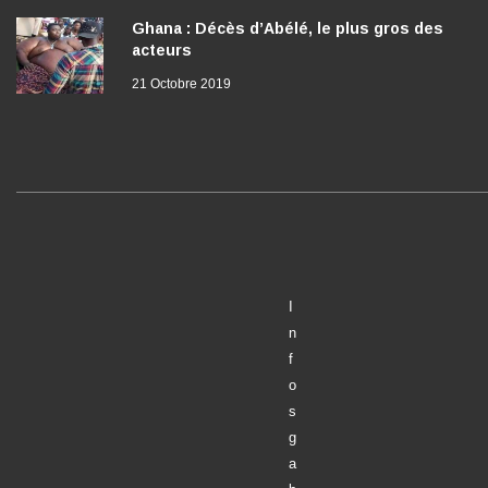
Ghana : Décès d’Abélé, le plus gros des
acteurs
21 Octobre 2019
I
n
f
o
s
g
a