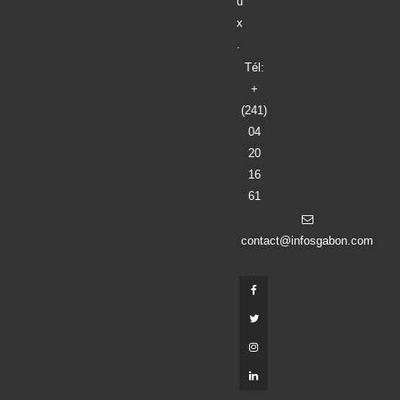
u
x
.
Tél:
+
(241)
04
20
16
61
contact@infosgabon.com