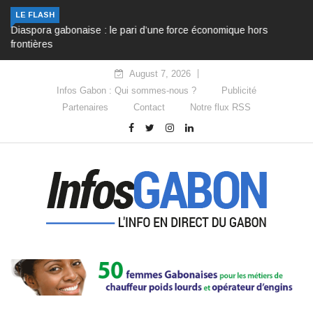
LE FLASH
Diaspora gabonaise : le pari d’une force économique hors
frontières
August 7, 2026
Infos Gabon : Qui sommes-nous ?
Publicité
Partenaires
Contact
Notre flux RSS