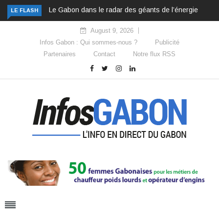
Le Gabon dans le radar des géants de l’énergie
LE FLASH
August 9, 2026
Infos Gabon : Qui sommes-nous ?
Publicité
Partenaires
Contact
Notre flux RSS