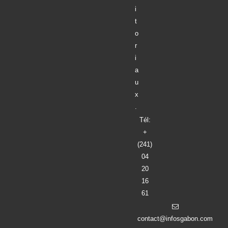
i
t
o
r
i
a
u
x
.
Tél:
+
(241)
04
20
16
61
contact@infosgabon.com