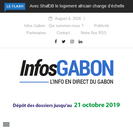
Avec ShafDB le logement africain change d’échelle
LE FLASH
August 6, 2026
Infos Gabon : Qui sommes-nous ?
Publicité
Partenaires
Contact
Notre flux RSS