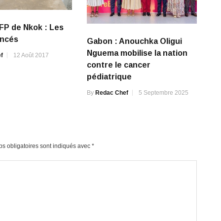
FP de Nkok : Les
ancés
Gabon : Anouchka Oligui
Nguema mobilise la nation
f
12 Août 2017
contre le cancer
pédiatrique
By
Redac Chef
5 Septembre 2025
s obligatoires sont indiqués avec
*