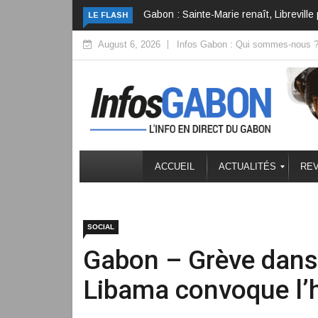
L’inclusion, l’intelligence oubliée du G
LE FLASH
August 6, 2026
Infos Gabon : Qui sommes-nous 
ACCUEIL
ACTUALITÉS
REV
SOCIAL
Gabon – Grève dans 
Libama convoque l’h