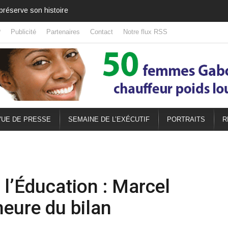
abon
?
Publicité
Partenaires
Contact
Notre flux RSS
UE DE PRESSE
SEMAINE DE L’EXÉCUTIF
PORTRAITS
R
l’Éducation : Marcel
eure du bilan