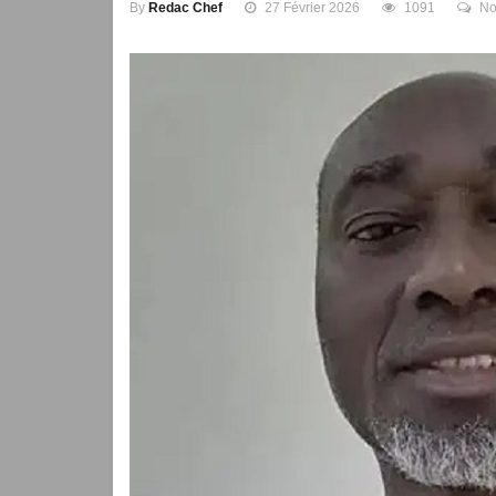
By
Redac Chef
27 Février 2026
1091
No