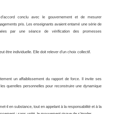
cole d’accord conclu avec le gouvernement et de mesurer
agements pris. Les enseignants avaient entamé une série de
tuées par une séance de vérification des promesses
t être individuelle. Elle doit relever d’un choix collectif.
ement un affaiblissement du rapport de force. Il invite ses
 les querelles personnelles pour reconstruire une dynamique
-il en substance, tout en appelant à la responsabilité et à la
sement : sans unité, le mouvement risque de s’éroder.