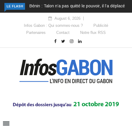
Bénin : Talon n’a pas quitté le pouvoir, il l’a déplacé
LE FLASH
August 6, 2026
Infos Gabon : Qui sommes-nous ?
Publicité
Partenaires
Contact
Notre flux RSS