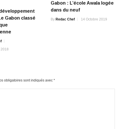
Gabon : L’école Awala logée
dans du neuf
e développement
Le Gabon classé
By
Redac Chef
14 Octobre 2019
ique
ienne
f
 2018
s obligatoires sont indiqués avec
*