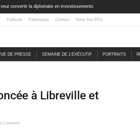
veut convertir la diplomatie en investissements
Côte d’Ivoire : Une fête
?
Publicité
Partenaires
Contact
Notre flux RSS
UE DE PRESSE
SEMAINE DE L’EXÉCUTIF
PORTRAITS
R
ncée à Libreville et
o Comment