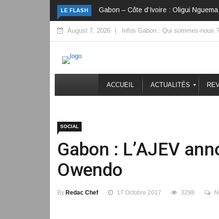
Gabon – Côte d’Ivoire : Oligui Nguema 
LE FLASH
August 7, 2026
Infos Gabon : Qui sommes-nous 
ACCUEIL
ACTUALITÉS
REV
SOCIAL
Gabon : L’AJEV anno
Owendo
By
Redac Chef
17 Octobre 2017
3298
N