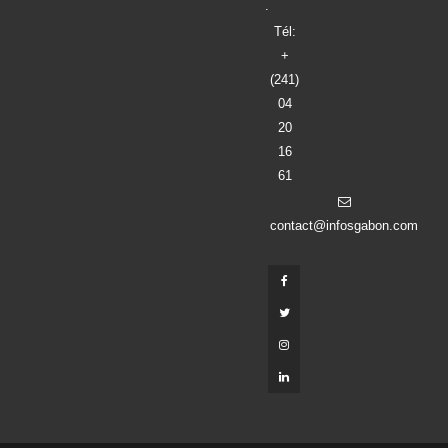
.
Tél:
+
(241)
04
20
16
61
contact@infosgabon.com