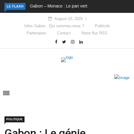
Gabon – Monaco : Le pari vert
LE FLASH
August 10, 2026
Infos Gabon : Qui sommes-nous ?
Publicité
Partenaires
Contact
Notre flux RSS
POLITIQUE
Gabon : Le génie