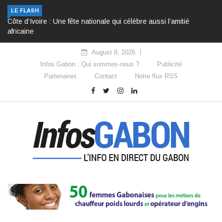
LE FLASH
Côte d’Ivoire : Une fête nationale qui célèbre aussi l’amitié
africaine
August 8, 2026
Infos Gabon : Qui sommes-nous ?
Publicité
Partenaires
Contact
Notre flux RSS