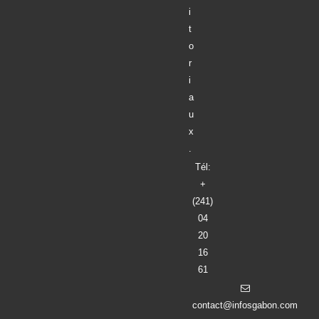
i
t
o
r
i
a
u
x
.
Tél:
+
(241)
04
20
16
61
contact@infosgabon.com