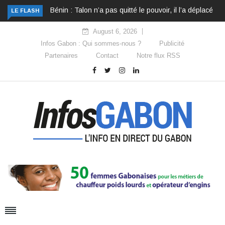
Bénin : Talon n’a pas quitté le pouvoir, il l’a déplacé
LE FLASH
August 6, 2026
Infos Gabon : Qui sommes-nous ?
Publicité
Partenaires
Contact
Notre flux RSS