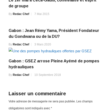
Le 1er mai à Ceca-Gadis, convivialité et esprit
de groupe
By
Redac Chef
7 Mai 2015
Gabon : Jean Rémy Yama, Président Fondateur
du Gondwana ou de la DU?
By
Redac Chef
3 Mars 2020
Gabon : GSEZ arrose Pleine Ayémé de pompes
hydrauliques
By
Redac Chef
10 Septembre 2018
Laisser un commentaire
Votre adresse de messagerie ne sera pas publiée.
Les champs
obligatoires sont indiqués avec
*