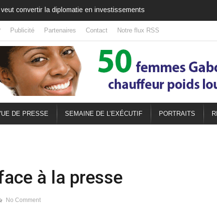
’Ivoire : Une fête nationale qui célèbre aussi l’amitié africaine
?
Publicité
Partenaires
Contact
Notre flux RSS
UE DE PRESSE
SEMAINE DE L’EXÉCUTIF
PORTRAITS
R
face à la presse
No Comment