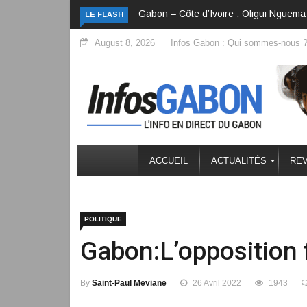
 : Oligui Nguema veut convertir la diplomatie en investissements
Côte d
LE FLASH
August 8, 2026
Infos Gabon : Qui sommes-nous 
ACCUEIL
ACTUALITÉS
REV
POLITIQUE
Gabon:L’opposition 
By
Saint-Paul Meviane
26 Avril 2022
1943