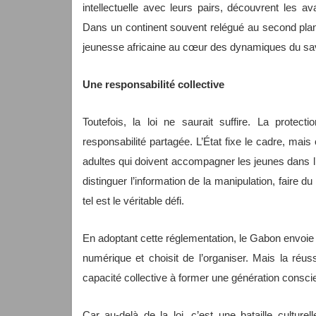
intellectuelle avec leurs pairs, découvrent les 
Dans un continent souvent relégué au second plan, 
jeunesse africaine au cœur des dynamiques du savoi
Une responsabilité collective
Toutefois, la loi ne saurait suffire. La prote
responsabilité partagée. L’État fixe le cadre, mai
adultes qui doivent accompagner les jeunes dans l
distinguer l’information de la manipulation, faire d
tel est le véritable défi.
En adoptant cette réglementation, le Gabon envoie un
numérique et choisit de l’organiser. Mais la réus
capacité collective à former une génération consc
Car au-delà de la loi, c’est une bataille cultur