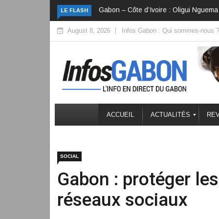
onvertir la diplomatie en investissements
Côte d’Ivoire : Une fête nation
LE FLASH
August 8, 2026
Infos Gabon : Qui sommes-nous 
ACCUEIL
ACTUALITÉS
REV
SOCIAL
Gabon : protéger les
réseaux sociaux