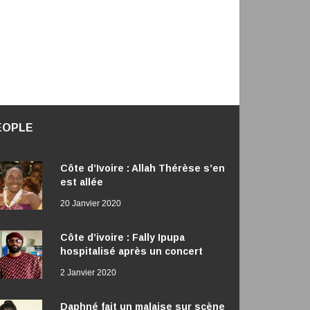
EOPLE
Côte d’Ivoire : Allah Thérèse s’en
est allée
20 Janvier 2020
Côte d’ivoire : Fally Ipupa
hospitalisé après un concert
2 Janvier 2020
Daphné fait un malaise sur scène