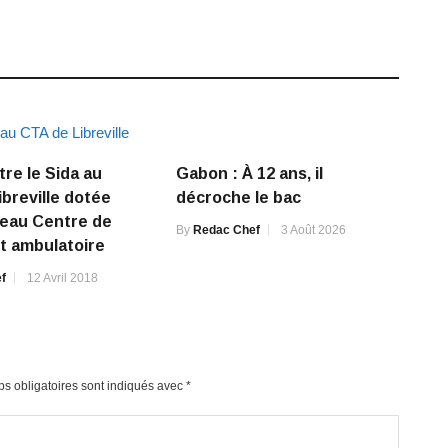
tre le Sida au
Gabon : À 12 ans, il
ibreville dotée
décroche le bac
veau Centre de
By
Redac Chef
3 Août 2026
t ambulatoire
f
12 Avril 2018
s obligatoires sont indiqués avec
*