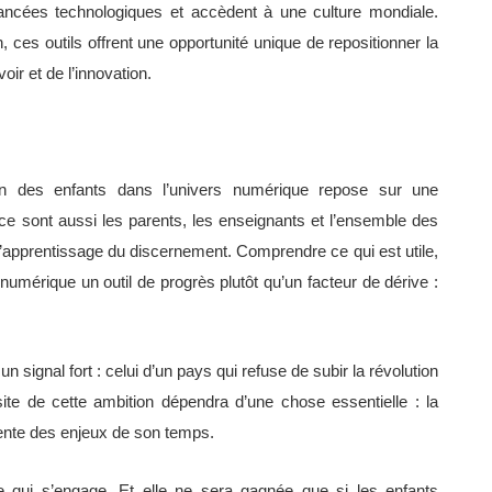
avancées technologiques et accèdent à une culture mondiale.
ces outils offrent une opportunité unique de repositionner la
r et de l’innovation.
ction des enfants dans l’univers numérique repose sur une
s ce sont aussi les parents, les enseignants et l’ensemble des
’apprentissage du discernement. Comprendre ce qui est utile,
u numérique un outil de progrès plutôt qu’un facteur de dérive :
 signal fort : celui d’un pays qui refuse de subir la révolution
site de cette ambition dépendra d’une chose essentielle : la
iente des enjeux de son temps.
elle qui s’engage. Et elle ne sera gagnée que si les enfants