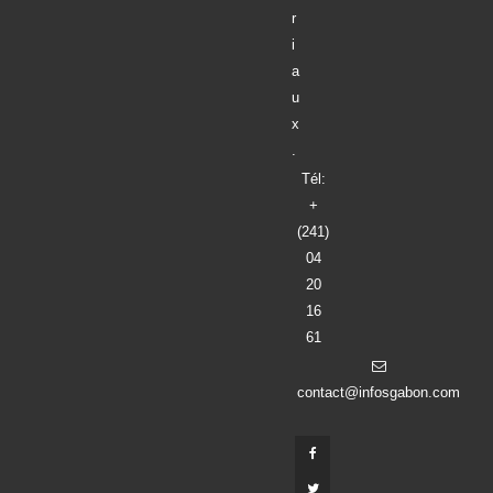
r
i
a
u
x
.
Tél:
+
(241)
04
20
16
61
contact@infosgabon.com