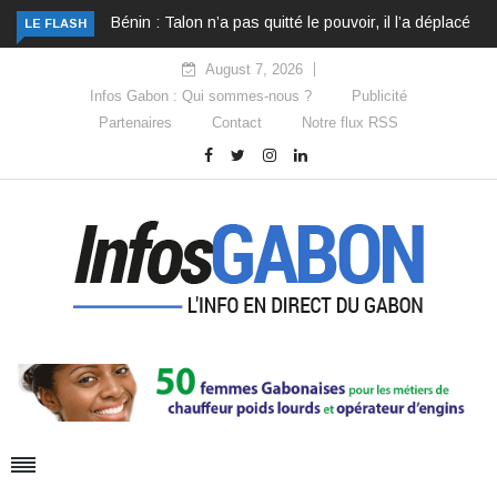
Bénin : Talon n’a pas quitté le pouvoir, il l’a déplacé
LE FLASH
August 7, 2026
Infos Gabon : Qui sommes-nous ?
Publicité
Partenaires
Contact
Notre flux RSS