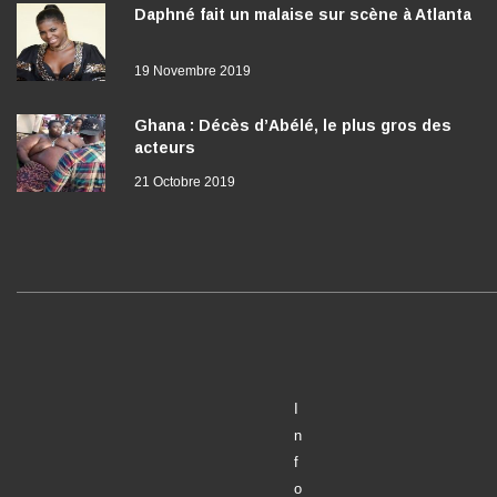
Daphné fait un malaise sur scène à Atlanta
19 Novembre 2019
Ghana : Décès d’Abélé, le plus gros des
acteurs
21 Octobre 2019
I
n
f
o