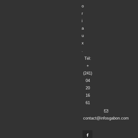
o
r
i
a
u
x
.
Tél:
+
(241)
04
20
16
61
contact@infosgabon.com