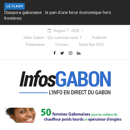
LE FLASH
Diaspora gabonaise : le pari d’une force économique hors
frontières
August 7, 2026
Infos Gabon : Qui sommes-nous ?
Publicité
Partenaires
Contact
Notre flux RSS