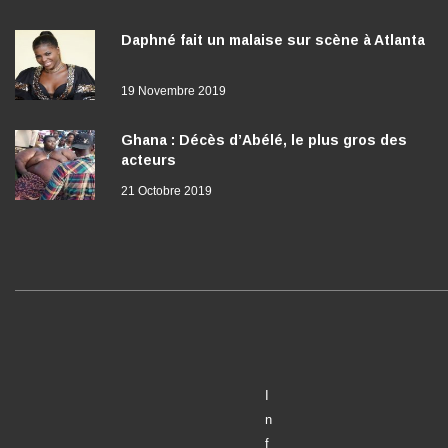
Daphné fait un malaise sur scène à Atlanta
19 Novembre 2019
Ghana : Décès d’Abélé, le plus gros des
acteurs
21 Octobre 2019
I
n
f