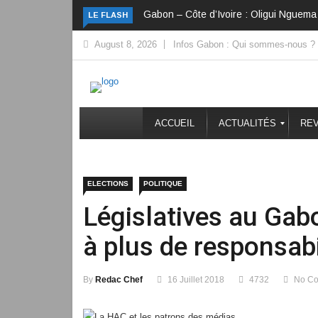
Gabon – Côte d’Ivoire : Oligui Nguema 
LE FLASH
August 8, 2026
Infos Gabon : Qui sommes-nous ?
ACCUEIL
ACTUALITÉS
REV
ELECTIONS
POLITIQUE
Législatives au Gab
à plus de responsabi
By
Redac Chef
16 Juillet 2018
4732
No C