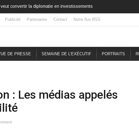
veut convertir la diplomatie en investissements
Publicité
Partenaires
Contact
Notre flux RSS
UE DE PRESSE
SEMAINE DE L’EXÉCUTIF
PORTRAITS
R
on : Les médias appelés
lité
omment