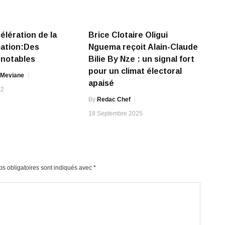
élération de la
Brice Clotaire Oligui
mation:Des
Nguema reçoit Alain-Claude
 notables
Bilie By Nze : un signal fort
pour un climat électoral
 Meviane
apaisé
22
By
Redac Chef
18 Septembre 2025
s obligatoires sont indiqués avec
*