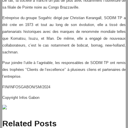
De fait, la société a franchi un pas de plus avec notamment l’ouverture de
sa filiale de Pointe noire au Congo Brazzaville.
Entreprise du groupe Sogafric dirigé par Christian Kerangall, SODIM TP a
été crée en 1973 et tout au long de son évolution, elle a tissé des
partenariats historiques avec des marques de renommée mondiale telles
que Komatsu, Isuzu, et Man. De même, elle a engagé de nouveaux
collaborateurs, c’est le cas notamment de bobcat, bomag, new-holland,
sachman.
Pour joindre l’utile à l’agréable, les responsables de SODIM TP ont remis
des trophées ‘’Clients de l’excellence’’ à plusieurs cliens et partenaires de
l’entreprise.
FIN/INFOSGABON/SM/2024
Copyright Infos Gabon
Related Posts