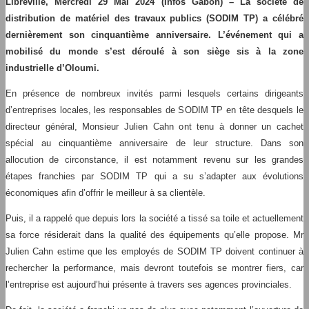
Libreville, Mercredi 29 Mai 2024 (Infos Gabon) – La société de
distribution de matériel des travaux publics (SODIM TP) a célébré
dernièrement son cinquantième anniversaire. L’événement qui a
mobilisé du monde s’est déroulé à son siège sis à la zone
industrielle d’Oloumi.
En présence de nombreux invités parmi lesquels certains dirigeants
d’entreprises locales, les responsables de SODIM TP en tête desquels le
directeur général, Monsieur Julien Cahn ont tenu à donner un cachet
spécial au cinquantième anniversaire de leur structure. Dans son
allocution de circonstance, il est notamment revenu sur les grandes
étapes franchies par SODIM TP qui a su s’adapter aux évolutions
économiques afin d’offrir le meilleur à sa clientèle.
Puis, il a rappelé que depuis lors la société a tissé sa toile et actuellement
sa force résiderait dans la qualité des équipements qu’elle propose. Mr
Julien Cahn estime que les employés de SODIM TP doivent continuer à
rechercher la performance, mais devront toutefois se montrer fiers, car
l’entreprise est aujourd’hui présente à travers ses agences provinciales.