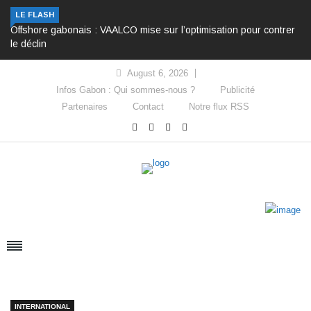
LE FLASH
Offshore gabonais : VAALCO mise sur l’optimisation pour contrer
le déclin
August 6, 2026
Infos Gabon : Qui sommes-nous ?
Publicité
Partenaires
Contact
Notre flux RSS
INTERNATIONAL