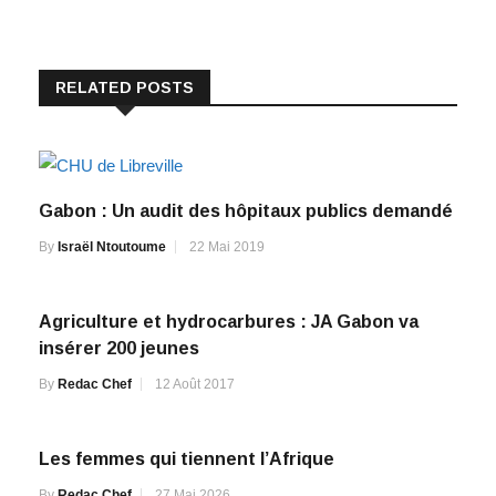
RELATED POSTS
Gabon : Un audit des hôpitaux publics demandé
By
Israël Ntoutoume
22 Mai 2019
Agriculture et hydrocarbures : JA Gabon va
insérer 200 jeunes
By
Redac Chef
12 Août 2017
Les femmes qui tiennent l’Afrique
By
Redac Chef
27 Mai 2026