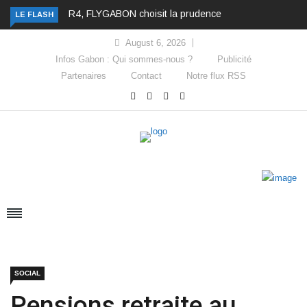
R4, FLYGABON choisit la prudence
LE FLASH
August 6, 2026
Infos Gabon : Qui sommes-nous ?
Publicité
Partenaires
Contact
Notre flux RSS
SOCIAL
Pensions retraite au