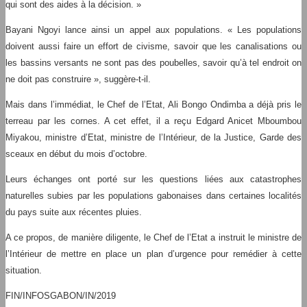
qui sont des aides à la décision. »
Bayani Ngoyi lance ainsi un appel aux populations. « Les populations
doivent aussi faire un effort de civisme, savoir que les canalisations ou
les bassins versants ne sont pas des poubelles, savoir qu’à tel endroit on
ne doit pas construire », suggère-t-il.
Mais dans l’immédiat, le Chef de l’Etat, Ali Bongo Ondimba a déjà pris le
terreau par les cornes. A cet effet, il a reçu Edgard Anicet Mboumbou
Miyakou, ministre d’Etat, ministre de l’Intérieur, de la Justice, Garde des
sceaux en début du mois d’octobre.
Leurs échanges ont porté sur les questions liées aux catastrophes
naturelles subies par les populations gabonaises dans certaines localités
du pays suite aux récentes pluies.
A ce propos, de manière diligente, le Chef de l’Etat a instruit le ministre de
l’Intérieur de mettre en place un plan d’urgence pour remédier à cette
situation.
FIN/INFOSGABON/IN/2019