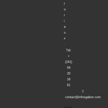
r
i
a
u
x
.
Tél:
+
(241)
04
20
16
61
contact@infosgabon.com