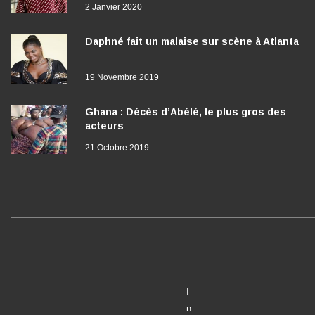
Daphné fait un malaise sur scène à Atlanta
19 Novembre 2019
Ghana : Décès d’Abélé, le plus gros des
acteurs
21 Octobre 2019
I
n
f
o