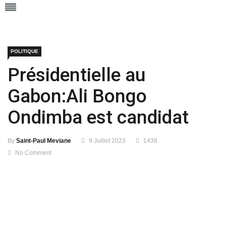
POLITIQUE
Présidentielle au
Gabon:Ali Bongo
Ondimba est candidat
By
Saint-Paul Meviane
9 Juillet 2023
1438
No Comment
Libreville, Dimanche 9 Juillet 2023 (Infos Gabon) –
Le
président de la République a répondu favorablement ce