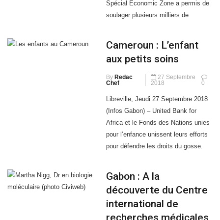
Spécial Economic Zone a permis de
soulager plusieurs milliers de
patients des pathologies oculaires.
C’était un happy end jeudi à l’heure
Cameroun : L’enfant
du bilan du Programme
aux petits soins
ophtalmologique «Vision pour tous
2018». Lancé le 4 avril 2018 par
By
Redac
27 Septembre
Chef
2018
0
Gabon Spécial Economic Zone
(GSEZ) […]
Libreville, Jeudi 27 Septembre 2018
(Infos Gabon) – United Bank for
Africa et le Fonds des Nations unies
pour l’enfance unissent leurs efforts
pour défendre les droits du gosse.
United Bank for Africa (UBA) et le
Fonds des Nations unies pour
Gabon : A la
l’enfance (UNICEF) ont signé ce
découverte du Centre
jeudi au Djeuga Palace à Yaoundé au
international de
Cameroun une […]
recherches médicales