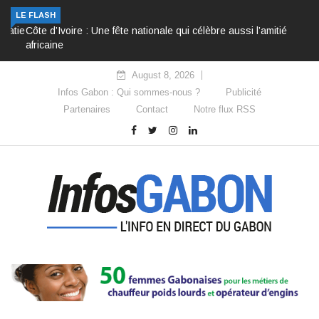
LE FLASH
Côte d’Ivoire : Une fête nationale qui célèbre aussi l’amitié
africaine
August 8, 2026
Infos Gabon : Qui sommes-nous ?
Publicité
Partenaires
Contact
Notre flux RSS