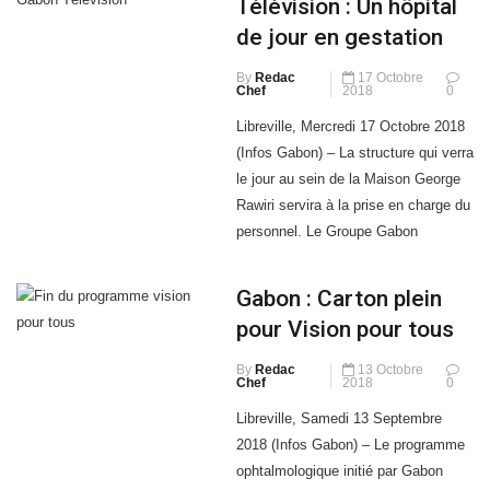
Télévision : Un hôpital
les quartiers Charbonnages et
de jour en gestation
Alibandeng présente à nouveau un
visage reluisant. Dans le cadre de la
By
Redac
17 Octobre
Chef
2018
0
Journée
Libreville, Mercredi 17 Octobre 2018
(Infos Gabon) – La structure qui verra
le jour au sein de la Maison George
Rawiri servira à la prise en charge du
personnel. Le Groupe Gabon
Télévision et le Service d’aide
médicale et urgente (SAMU) ont
Gabon : Carton plein
signé lundi dernier une convention de
pour Vision pour tous
partenariat visant à la mise en place
[…]
By
Redac
13 Octobre
Chef
2018
0
Libreville, Samedi 13 Septembre
2018 (Infos Gabon) – Le programme
ophtalmologique initié par Gabon