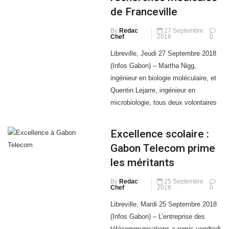
de Franceville
By
Redac
27 Septembre
Chef
2018
0
Libreville, Jeudi 27 Septembre 2018
(Infos Gabon) – Martha Nigg,
ingénieur en biologie moléculaire, et
Quentin Lejarre, ingénieur en
microbiologie, tous deux volontaires
internationaux en administration ont
proposé une visite guidée des lieux à
Excellence scolaire :
Civiweb qui a présenté CIRMF.
Gabon Telecom prime
Qu’es-ce que le Centre international
les méritants
de recherches médicales de
Franceville (CIRMF) ? Le
By
Redac
25 Septembre
Chef
2018
0
Libreville, Mardi 25 Septembre 2018
(Infos Gabon) – L’entreprise des
télécommunications a remis vendredi