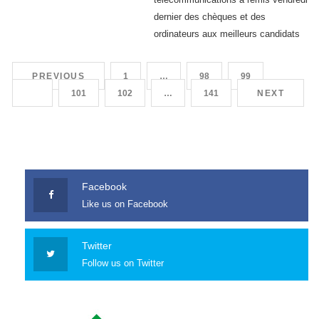
dernier des chèques et des
ordinateurs aux meilleurs candidats
des examens de la session écoulée.
Les meilleurs candidats aux
PREVIOUS
1
…
98
99
examens de la session 2017-2018
100
101
102
…
141
NEXT
ont reçu vendredi dernier à Libreville
des mains du directeur général de
Gabon Telecom le «Prix
Facebook
Like us on Facebook
Twitter
Follow us on Twitter