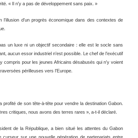
rité. « Il n’y a pas de développement sans paix. »
ain l’illusion d’un progrès économique dans des contextes de
ue.
as un luxe ni un objectif secondaire : elle est le socle sans
t, aucun essor industriel n’est possible. Le chef de l’exécutif
y compris pour les jeunes Africains désabusés qui n’y voient
 traversées périlleuses vers l’Europe.
 a profité de son tête-à-tête pour vendre la destination Gabon.
 critiques, nous avons des terres rares », a-t-il déclaré.
ésident de la République, a bien situé les attentes du Gabon
 curseur sur une nouvelle génération de partenariats entre