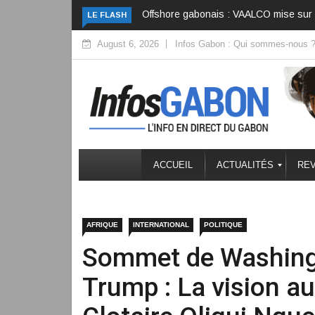
imisation pour contrer le déclin
Bénin : Talon n’a pas quitté le pouvoir, 
LE FLASH
August 6, 2026
Infos Gabon : Qui sommes-nous 
ACCUEIL
ACTUALITÉS
REV
AFRIQUE
INTERNATIONAL
POLITIQUE
Sommet de Washing
Trump : La vision a