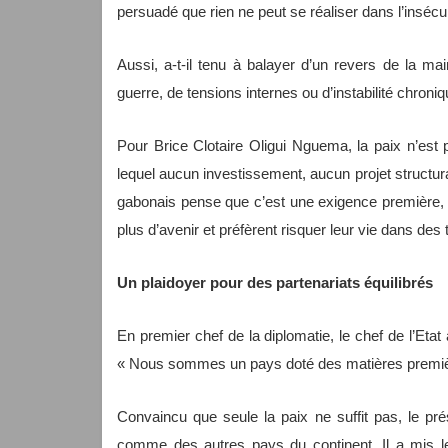
persuadé que rien ne peut se réaliser dans l’insécu
Aussi, a-t-il tenu à balayer d’un revers de la m
guerre, de tensions internes ou d’instabilité chroniq
Pour Brice Clotaire Oligui Nguema, la paix n’est p
lequel aucun investissement, aucun projet structuran
gabonais pense que c’est une exigence première, 
plus d’avenir et préfèrent risquer leur vie dans des
Un plaidoyer pour des partenariats équilibrés
En premier chef de la diplomatie, le chef de l’Etat
« Nous sommes un pays doté des matières premières
Convaincu que seule la paix ne suffit pas, le pr
comme des autres pays du continent. Il a mis le