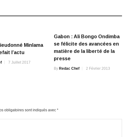
Gabon : Ali Bongo Ondimba
se félicite des avancées en
Dieudonné Minlama
matière de la liberté de la
fait l’actu
presse
f
7 Juillet 2017
By
Redac Chef
2 Février 2013
s obligatoires sont indiqués avec
*