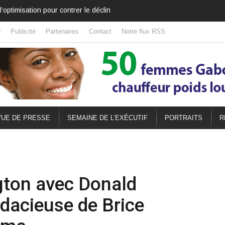
il l’a déplacé
?
Publicité
Partenaires
Contact
Notre flux RSS
UE DE PRESSE
SEMAINE DE L’EXÉCUTIF
PORTRAITS
R
ton avec Donald
udacieuse de Brice