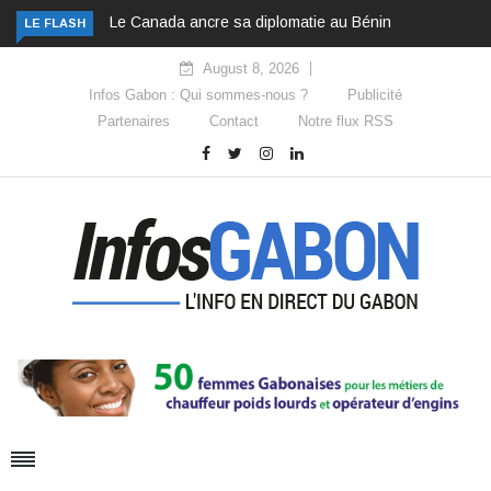
Le Canada ancre sa diplomatie au Bénin
LE FLASH
August 8, 2026
Infos Gabon : Qui sommes-nous ?
Publicité
Partenaires
Contact
Notre flux RSS