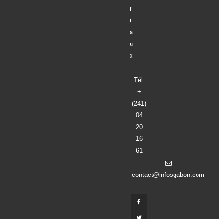
r
i
a
u
x
.
Tél:
+
(241)
04
20
16
61
contact@infosgabon.com