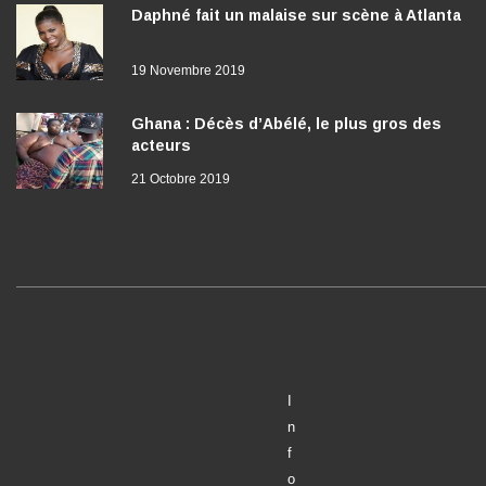
Daphné fait un malaise sur scène à Atlanta
19 Novembre 2019
Ghana : Décès d’Abélé, le plus gros des
acteurs
21 Octobre 2019
I
n
f
o