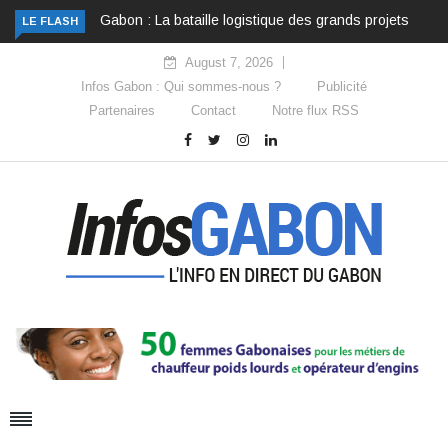
Gabon : La bataille logistique des grands projets
LE FLASH
August 7, 2026
Infos Gabon : Qui sommes-nous ?
Publicité
Partenaires
Contact
Notre flux RSS