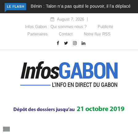
Bénin : Talon n’a pas quitté le pouvoir, il l’a déplacé
LE FLASH
August 7, 2026
Infos Gabon : Qui sommes-nous ?
Publicité
Partenaires
Contact
Notre flux RSS