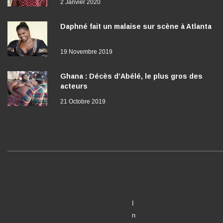
2 Janvier 2020
Daphné fait un malaise sur scène à Atlanta
19 Novembre 2019
Ghana : Décès d’Abélé, le plus gros des
acteurs
21 Octobre 2019
I
n