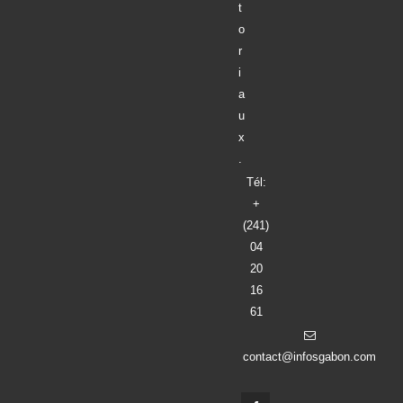
t
o
r
i
a
u
x
.
Tél:
+
(241)
04
20
16
61
contact@infosgabon.com