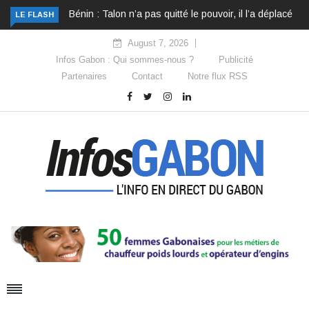
Bénin : Talon n’a pas quitté le pouvoir, il l’a déplacé
LE FLASH
August 7, 2026
Infos Gabon : Qui sommes-nous ?
Publicité
Partenaires
Contact
Notre flux RSS