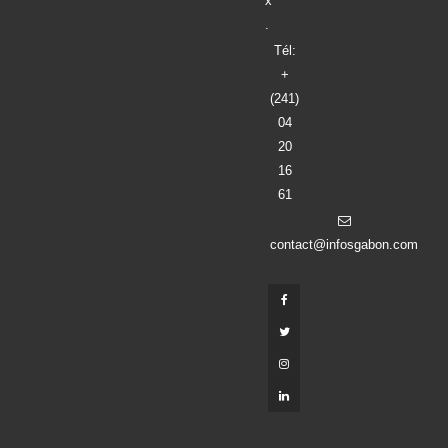
x
.
Tél:
+
(241)
04
20
16
61
contact@infosgabon.com