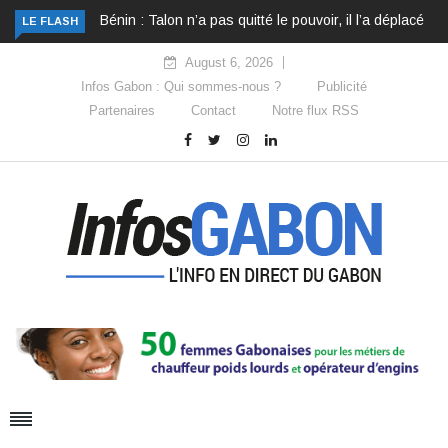
Bénin : Talon n’a pas quitté le pouvoir, il l’a déplacé
LE FLASH
August 6, 2026
Infos Gabon : Qui sommes-nous ?
Publicité
Partenaires
Contact
Notre flux RSS