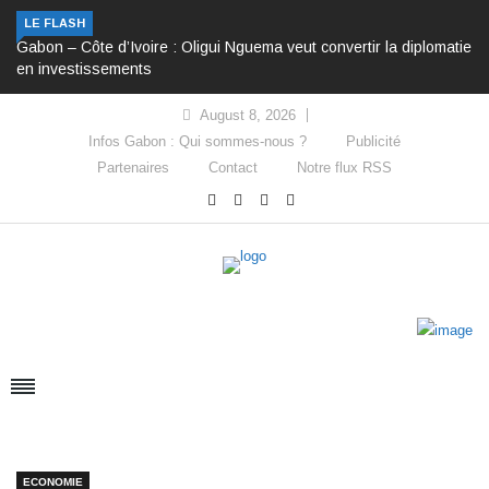
LE FLASH
Gabon – Côte d’Ivoire : Oligui Nguema veut convertir la diplomatie
en investissements
August 8, 2026
Infos Gabon : Qui sommes-nous ?
Publicité
Partenaires
Contact
Notre flux RSS
ECONOMIE