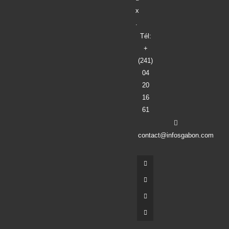
x
.
Tél:
+
(241)
04
20
16
61
contact@infosgabon.com