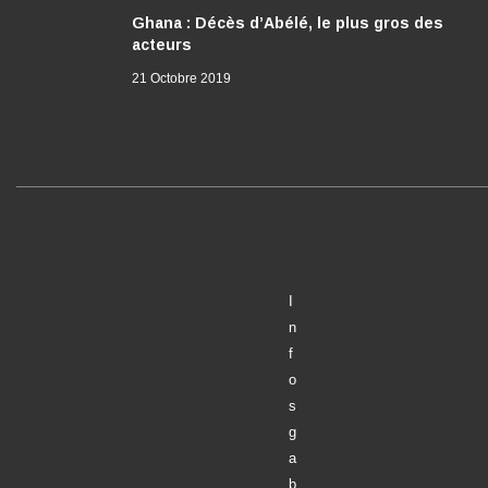
Ghana : Décès d’Abélé, le plus gros des
acteurs
21 Octobre 2019
I
n
f
o
s
g
a
b