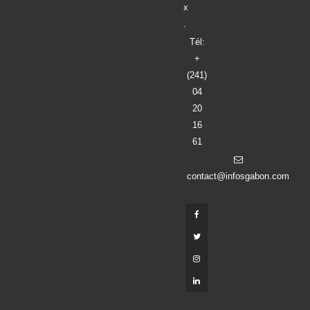
x
.
Tél:
+
(241)
04
20
16
61
contact@infosgabon.com