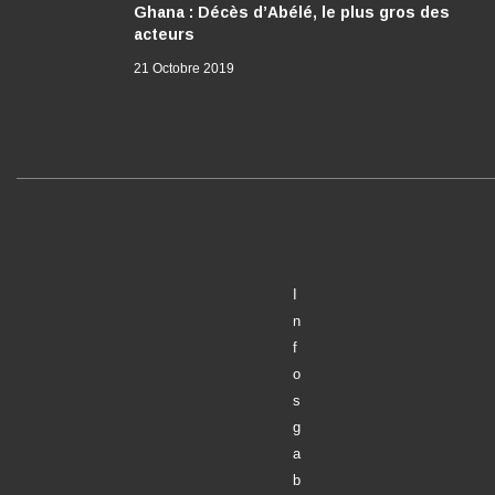
Ghana : Décès d’Abélé, le plus gros des
acteurs
21 Octobre 2019
I
n
f
o
s
g
a
b