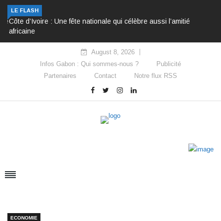
LE FLASH
Côte d’Ivoire : Une fête nationale qui célèbre aussi l’amitié
africaine
August 8, 2026
Infos Gabon : Qui sommes-nous ?
Publicité
Partenaires
Contact
Notre flux RSS
ECONOMIE