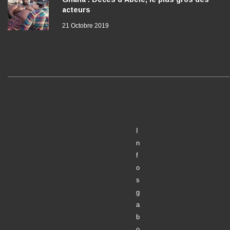
acteurs
21 Octobre 2019
I
n
f
o
s
g
a
b
o