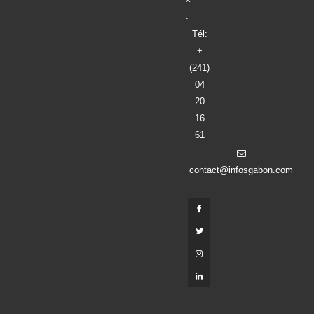
.
Tél:
+
(241)
04
20
16
61
contact@infosgabon.com