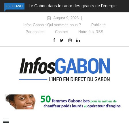
Le Gabon dans le radar des géants de l’énergie
LE FLASH
August 9, 2026
Infos Gabon : Qui sommes-nous ?
Publicité
Partenaires
Contact
Notre flux RSS