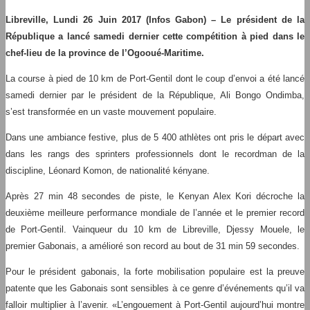
Libreville, Lundi 26 Juin 2017 (Infos Gabon) – Le président de la
République a lancé samedi dernier cette compétition à pied dans le
chef-lieu de la province de l’Ogooué-Maritime.
La course à pied de 10 km de Port-Gentil dont le coup d’envoi a été lancé
samedi dernier par le président de la République, Ali Bongo Ondimba,
s’est transformée en un vaste mouvement populaire.
Dans une ambiance festive, plus de 5 400 athlètes ont pris le départ avec
dans les rangs des sprinters professionnels dont le recordman de la
discipline, Léonard Komon, de nationalité kényane.
Après 27 min 48 secondes de piste, le Kenyan Alex Kori décroche la
deuxième meilleure performance mondiale de l’année et le premier record
de Port-Gentil. Vainqueur du 10 km de Libreville, Djessy Mouele, le
premier Gabonais, a amélioré son record au bout de 31 min 59 secondes.
Pour le président gabonais, la forte mobilisation populaire est la preuve
patente que les Gabonais sont sensibles à ce genre d’événements qu’il va
falloir multiplier à l’avenir. «L’engouement à Port-Gentil aujourd’hui montre