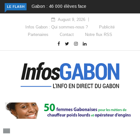
LE FLASH
Gabon : 46 000 élèves face au premier grand test du collège
August 9, 2026
Infos Gabon : Qui sommes-nous ?
Publicité
Partenaires
Contact
Notre flux RSS