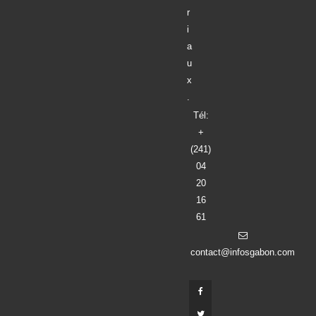
o
r
i
a
u
x
.
Tél:
+
(241)
04
20
16
61
contact@infosgabon.com