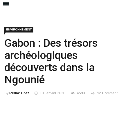
ENVIRONNEMENT
Gabon : Des trésors
archéologiques
découverts dans la
Ngounié
By
Redac Chef
10 Janvier 2020
4593
No Comment