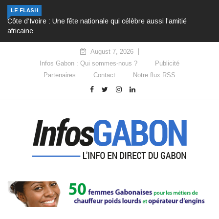
LE FLASH
Côte d’Ivoire : Une fête nationale qui célèbre aussi l’amitié
africaine
August 7, 2026
Infos Gabon : Qui sommes-nous ?
Publicité
Partenaires
Contact
Notre flux RSS