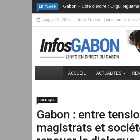
la diplomatie en investissements
Côte d’Ivoire : Une fête nationale qui cé
LE FLASH
August 8, 2026
Infos Gabon : Qui sommes-nous 
ACCUEIL
ACTUALITÉS
REV
POLITIQUE
Gabon : entre tensio
magistrats et sociét