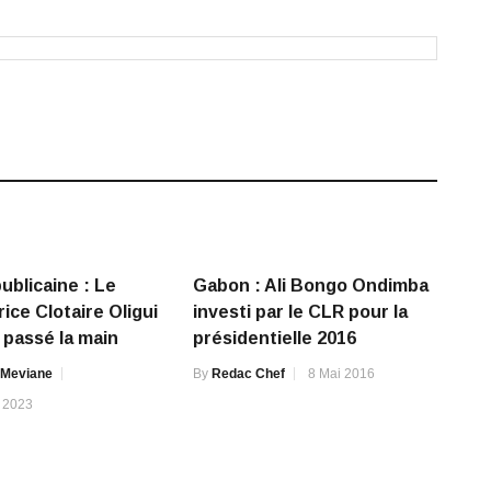
ublicaine : Le
Gabon : Ali Bongo Ondimba
ice Clotaire Oligui
investi par le CLR pour la
passé la main
présidentielle 2016
 Meviane
By
Redac Chef
8 Mai 2016
 2023