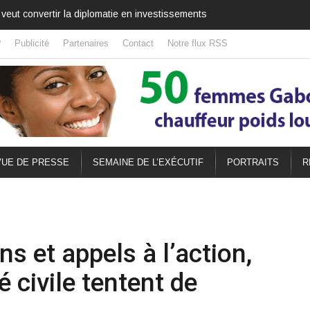
lèbre aussi l’amitié africaine
?
Publicité
Partenaires
Contact
Notre flux RSS
UE DE PRESSE
SEMAINE DE L’EXÉCUTIF
PORTRAITS
R
ns et appels à l’action,
é civile tentent de