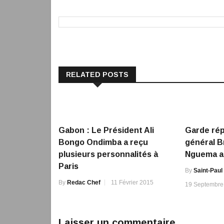
RELATED POSTS
Gabon : Le Président Ali
Garde rép
Bongo Ondimba a reçu
général Br
plusieurs personnalités à
Nguema a 
Paris
By
Saint-Paul
By
Redac Chef
11 Février 2015
19 Septembre
Laisser un commentaire