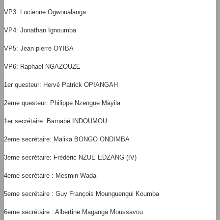
VP3: Lucienne Ogwoualanga
VP4: Jonathan Ignoumba
VP5: Jean pierre OYIBA
VP6: Raphael NGAZOUZE
1er questeur: Hervé Patrick OPIANGAH
2eme questeur: Philippe Nzengue Mayila
1er secrétaire: Barnabé INDOUMOU
2eme secrétaire: Malika BONGO ONDIMBA
3eme secrétaire: Frédéric NZUE EDZANG (IV)
4eme secrétaire : Mesmin Wada
5eme secrétaire : Guy François Mounguengui Koumba
6eme secrétaire : Albertine Maganga Moussavou