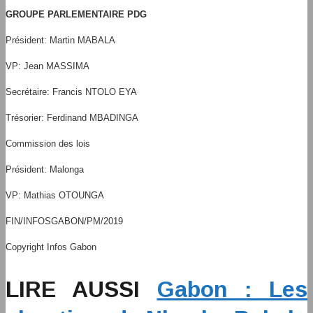
GROUPE PARLEMENTAIRE PDG
Président: Martin MABALA
VP: Jean MASSIMA
Secrétaire: Francis NTOLO EYA
Trésorier: Ferdinand MBADINGA
Commission des lois
Président: Malonga
VP: Mathias OTOUNGA
FIN/INFOSGABON/PM/2019
Copyright Infos Gabon
LIRE AUSSI
Gabon : Les