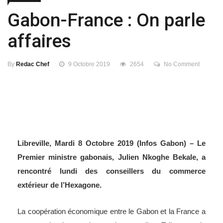
affaires
By
Redac Chef
9 Octobre 2019
2654
No Comment
Libreville, Mardi 8 Octobre 2019 (Infos Gabon) – Le
Premier ministre gabonais, Julien Nkoghe Bekale, a
rencontré lundi des conseillers du commerce
extérieur de l’Hexagone.
La coopération économique entre le Gabon et la France a
encore de beaux jours devant elle. Telle est la
quintessence du déjeuner de travail qui a réuni lundi à