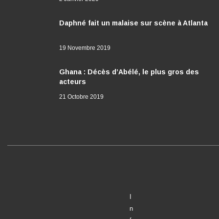
Daphné fait un malaise sur scène à Atlanta
19 Novembre 2019
Ghana : Décès d’Abélé, le plus gros des
acteurs
21 Octobre 2019
I
n
f
o