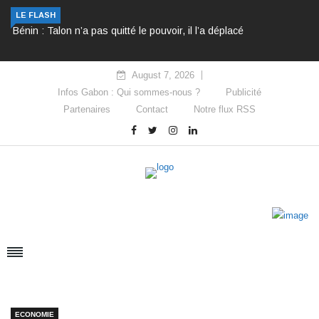
Bénin : Talon n’a pas quitté le pouvoir, il l’a déplacé
LE FLASH
August 7, 2026
Infos Gabon : Qui sommes-nous ?
Publicité
Partenaires
Contact
Notre flux RSS
ECONOMIE
Gabon-France : On parle