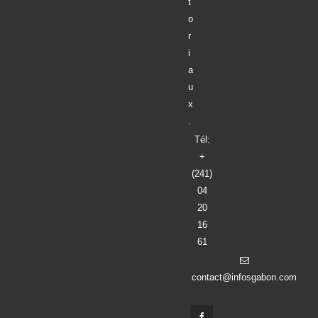
r
i
a
u
x
.
Tél:
+
(241)
04
20
16
61
contact@infosgabon.com