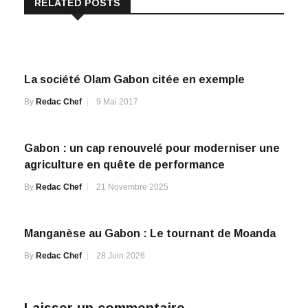
La société Olam Gabon citée en exemple
By
Redac Chef
9 Mai 2017
Gabon : un cap renouvelé pour moderniser une
agriculture en quête de performance
By
Redac Chef
21 Novembre 2025
Manganèse au Gabon : Le tournant de Moanda
By
Redac Chef
28 Juin 2026
Laisser un commentaire
Votre adresse de messagerie ne sera pas publiée.
Les champs