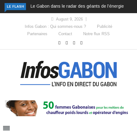
Le Gabon dans le radar des géants de l’énergie
LE FLASH
August 9, 2026
Infos Gabon : Qui sommes-nous ?
Publicité
Partenaires
Contact
Notre flux RSS