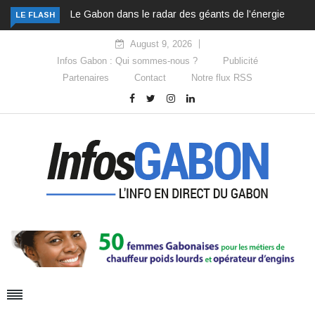
Le Gabon dans le radar des géants de l’énergie
LE FLASH
August 9, 2026
Infos Gabon : Qui sommes-nous ?
Publicité
Partenaires
Contact
Notre flux RSS