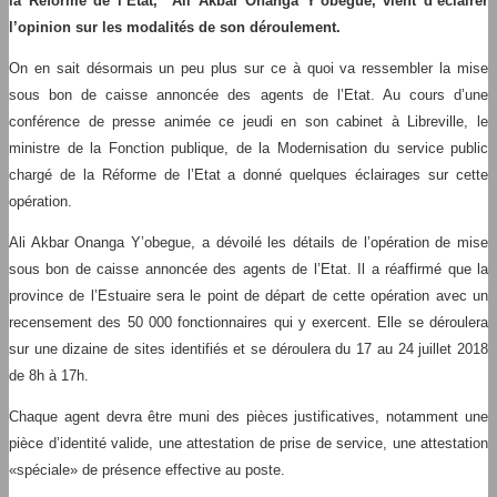
la Réforme de l’Etat, Ali Akbar Onanga Y’obegue, vient d’éclairer
l’opinion sur les modalités de son déroulement.
On en sait désormais un peu plus sur ce à quoi va ressembler la mise
sous bon de caisse annoncée des agents de l’Etat. Au cours d’une
conférence de presse animée ce jeudi en son cabinet à Libreville, le
ministre de la Fonction publique, de la Modernisation du service public
chargé de la Réforme de l’Etat a donné quelques éclairages sur cette
opération.
Ali Akbar Onanga Y’obegue, a dévoilé les détails de l’opération de mise
sous bon de caisse annoncée des agents de l’Etat. Il a réaffirmé que la
province de l’Estuaire sera le point de départ de cette opération avec un
recensement des 50 000 fonctionnaires qui y exercent. Elle se déroulera
sur une dizaine de sites identifiés et se déroulera du 17 au 24 juillet 2018
de 8h à 17h.
Chaque agent devra être muni des pièces justificatives, notamment une
pièce d’identité valide, une attestation de prise de service, une attestation
«spéciale» de présence effective au poste.