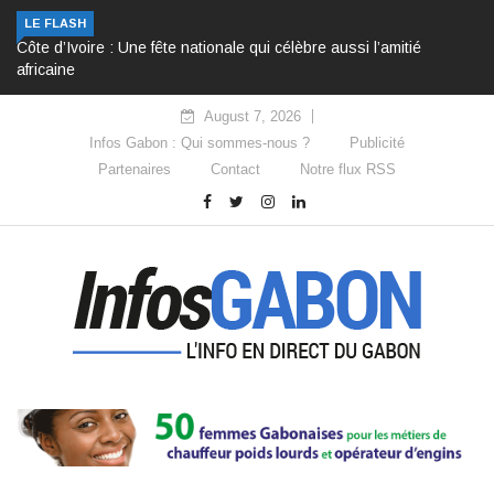
LE FLASH
Côte d’Ivoire : Une fête nationale qui célèbre aussi l’amitié
africaine
August 7, 2026
Infos Gabon : Qui sommes-nous ?
Publicité
Partenaires
Contact
Notre flux RSS