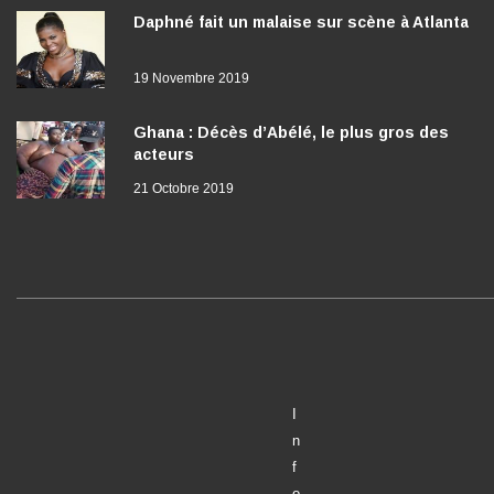
Daphné fait un malaise sur scène à Atlanta
19 Novembre 2019
Ghana : Décès d’Abélé, le plus gros des
acteurs
21 Octobre 2019
I
n
f
o