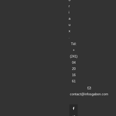
r
i
a
u
x
.
Tél:
+
(241)
04
20
16
61
contact@infosgabon.com