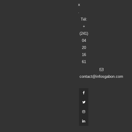
x
.
Tél:
+
(241)
04
20
16
61
contact@infosgabon.com