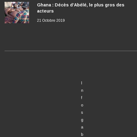
Ghana : Décès d’Abélé, le plus gros des
acteurs
21 Octobre 2019
I
n
f
o
s
g
a
b