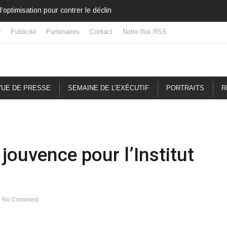
optimisation pour contrer le déclin
?
Publicité
Partenaires
Contact
Notre flux RSS
UE DE PRESSE
SEMAINE DE L’EXÉCUTIF
PORTRAITS
R
jouvence pour l’Institut
No Comment