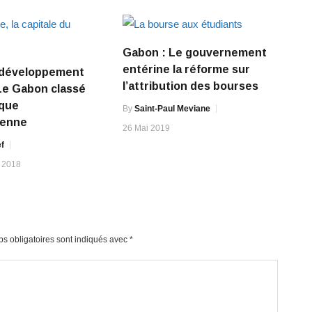
Gabon : Le gouvernement
entérine la réforme sur
e développement
l’attribution des bourses
Le Gabon classé
ique
By
Saint-Paul Meviane
ienne
26 Mai 2019
f
 2018
s obligatoires sont indiqués avec
*