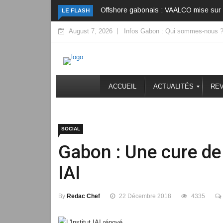
Offshore gabonais : VAALCO mise sur l’
LE FLASH
August 7, 2026
Infos Gabon : Qui sommes-nous 
ACCUEIL
ACTUALITÉS
REV
SOCIAL
Gabon : Une cure de 
IAI
By
Redac Chef
22 Décembre 2018
4335