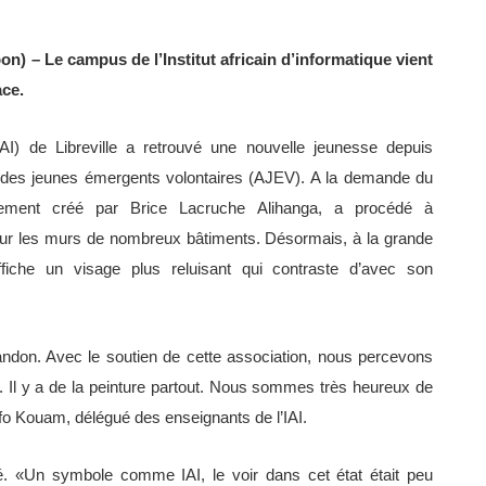
n) – Le campus de l’Institut africain d’informatique vient
ace.
(IAI) de Libreville a retrouvé une nouvelle jeunesse depuis
n des jeunes émergents volontaires (AJEV). A la demande du
ement créé par Brice Lacruche Alihanga, a procédé à
sur les murs de nombreux bâtiments. Désormais, à la grande
 affiche un visage plus reluisant qui contraste d’avec son
bandon. Avec le soutien de cette association, nous percevons
. Il y a de la peinture partout. Nous sommes très heureux de
fo Kouam, délégué des enseignants de l’IAI.
sé. «Un symbole comme IAI, le voir dans cet état était peu