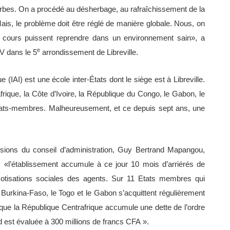
rbes. On a procédé au désherbage, au rafraîchissement de la
Mais, le problème doit être réglé de manière globale. Nous, on
les cours puissent reprendre dans un environnement sain», a
e
EV dans le 5
arrondissement de Libreville.
ue (IAI) est une école inter-États dont le siège est à Libreville.
rique, la Côte d’Ivoire, la République du Congo, le Gabon, le
Etats-membres. Malheureusement, et ce depuis sept ans, une
sions du conseil d’administration, Guy Bertrand Mapangou,
 «l’établissement accumule à ce jour 10 mois d’arriérés de
cotisations sociales des agents. Sur 11 Etats membres qui
e Burkina-Faso, le Togo et le Gabon s’acquittent régulièrement
 que la République Centrafrique accumule une dette de l’ordre
d est évaluée à 300 millions de francs CFA ».