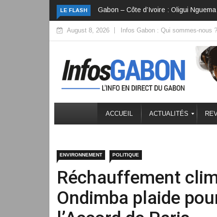
Côte d’Ivoire : Une fête nationale qui cé
LE FLASH
August 8, 2026
Infos Gabon : Qui sommes-nous 
ACCUEIL
ACTUALITÉS
REV
ENVIRONNEMENT
POLITIQUE
Réchauffement clima
Ondimba plaide pour