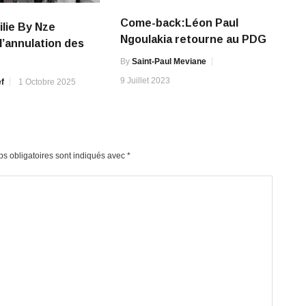
Come-back:Léon Paul
ilie By Nze
Ngoulakia retourne au PDG
’annulation des
By
Saint-Paul Meviane
9 Juillet 2023
f
1 Octobre 2025
s obligatoires sont indiqués avec
*