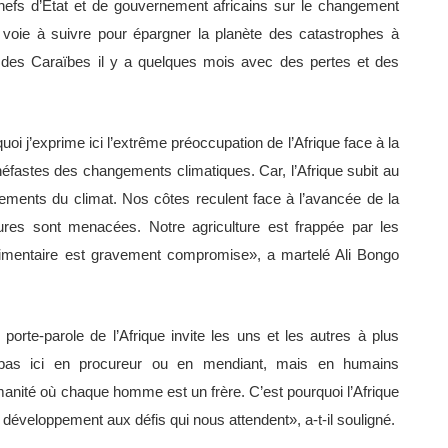
efs d’Etat et de gouvernement africains sur le changement
 voie à suivre pour épargner la planète des catastrophes à
s des Caraïbes il y a quelques mois avec des pertes et des
uoi j’exprime ici l’extrême préoccupation de l’Afrique face à la
éfastes des changements climatiques. Car, l’Afrique subit au
ments du climat. Nos côtes reculent face à l’avancée de la
tures sont menacées. Notre agriculture est frappée par les
alimentaire est gravement compromise», a martelé Ali Bongo
 porte-parole de l’Afrique invite les uns et les autres à plus
pas ici en procureur ou en mendiant, mais en humains
anité où chaque homme est un frère. C’est pourquoi l’Afrique
éveloppement aux défis qui nous attendent», a-t-il souligné.