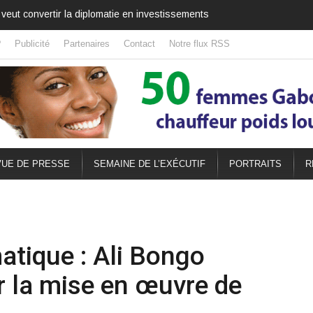
lèbre aussi l’amitié africaine
?
Publicité
Partenaires
Contact
Notre flux RSS
UE DE PRESSE
SEMAINE DE L’EXÉCUTIF
PORTRAITS
R
tique : Ali Bongo
 la mise en œuvre de