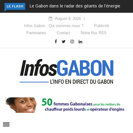
Le Gabon dans le radar des géants de l’énergie
LE FLASH
August 9, 2026
Infos Gabon : Qui sommes-nous ?
Publicité
Partenaires
Contact
Notre flux RSS