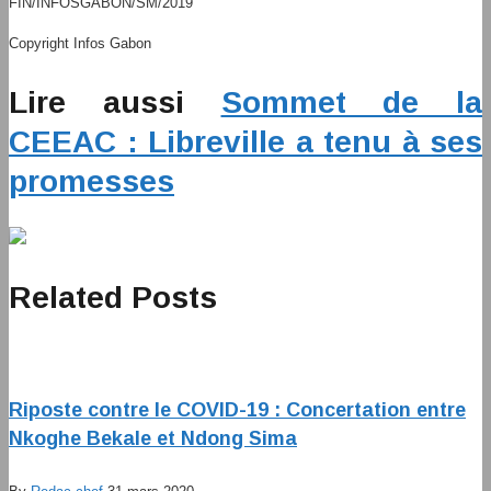
FIN/INFOSGABON/SM/2019
Copyright Infos Gabon
Lire aussi
Sommet de la
CEEAC : Libreville a tenu à ses
promesses
Related Posts
Riposte contre le COVID-19 : Concertation entre
Nkoghe Bekale et Ndong Sima