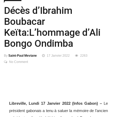
Boubacar
Keïta:L’hommage d’Ali
Bongo Ondimba
By
Saint-Paul Meviane
17 Janvier 2022
2263
No Comment
Libreville, Lundi 17 Janvier 2022 (Infos Gabon) –
Le
président gabonais a tenu à saluer la mémoire de l’ancien
président malien décédé hier dimanche à Bamako.