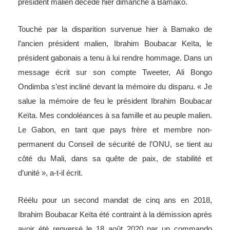
Touché par la disparition survenue hier à Bamako de
l’ancien président malien, Ibrahim Boubacar Keïta, le
président gabonais a tenu à lui rendre hommage. Dans un
message écrit sur son compte Tweeter, Ali Bongo
Ondimba s’est incliné devant la mémoire du disparu. « Je
salue la mémoire de feu le président Ibrahim Boubacar
Keïta. Mes condoléances à sa famille et au peuple malien.
Le Gabon, en tant que pays frère et membre non-
permanent du Conseil de sécurité de l’ONU, se tient au
côté du Mali, dans sa quête de paix, de stabilité et
d’unité », a-t-il écrit.
Réélu pour un second mandat de cinq ans en 2018,
Ibrahim Boubacar Keïta été contraint à la démission après
avoir été renversé le 18 août 2020 par un commando
dirigé par le colonel Assimi Goïta. Depuis son