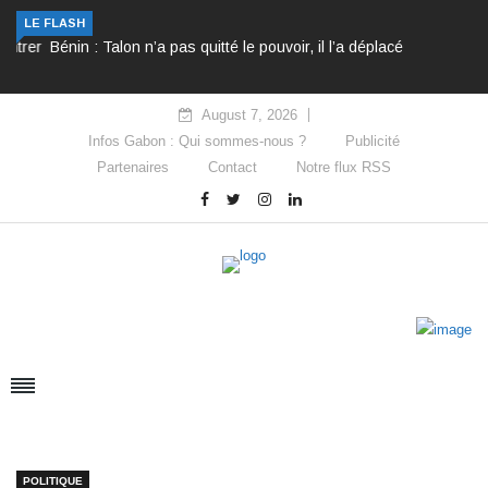
Bénin : Talon n’a pas quitté le pouvoir, il l’a déplacé
LE FLASH
August 7, 2026
Infos Gabon : Qui sommes-nous ?
Publicité
Partenaires
Contact
Notre flux RSS
POLITIQUE
Décès d’Ibrahim