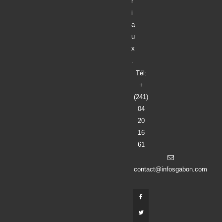
r
i
a
u
x
.
Tél:
+
(241)
04
20
16
61
contact@infosgabon.com