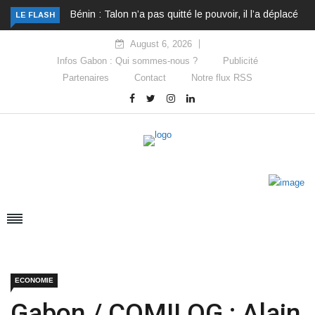
Bénin : Talon n’a pas quitté le pouvoir, il l’a déplacé
LE FLASH
August 6, 2026
Infos Gabon : Qui sommes-nous ?
Publicité
Partenaires
Contact
Notre flux RSS
ECONOMIE
Gabon / COMILOG : Alain