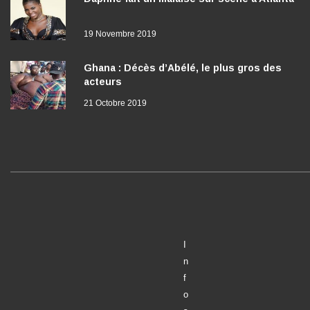
19 Novembre 2019
Ghana : Décès d’Abélé, le plus gros des
acteurs
21 Octobre 2019
I
n
f
o