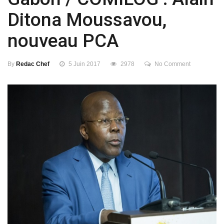
Ditona Moussavou,
nouveau PCA
By
Redac Chef
5 Juin 2017
2978
No Comment