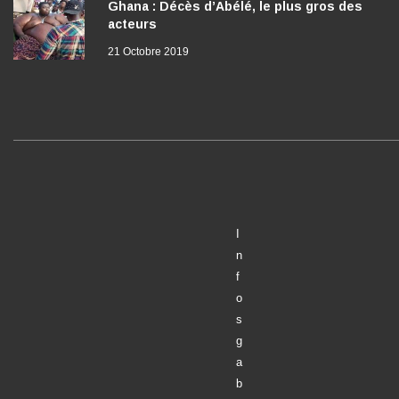
Ghana : Décès d’Abélé, le plus gros des
acteurs
21 Octobre 2019
I
n
f
o
s
g
a
b