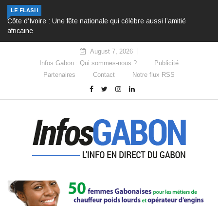
LE FLASH
Côte d’Ivoire : Une fête nationale qui célèbre aussi l’amitié
africaine
August 7, 2026
Infos Gabon : Qui sommes-nous ?
Publicité
Partenaires
Contact
Notre flux RSS