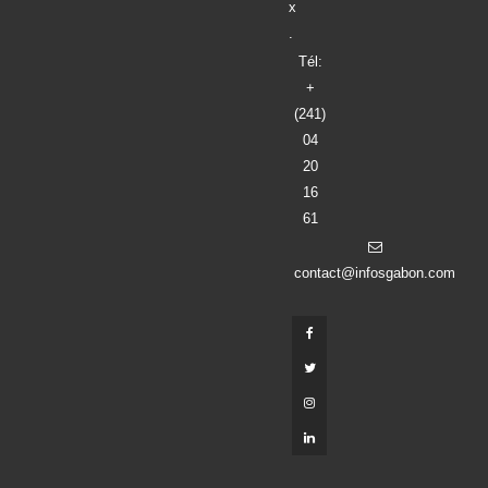
x
.
Tél:
+
(241)
04
20
16
61
contact@infosgabon.com