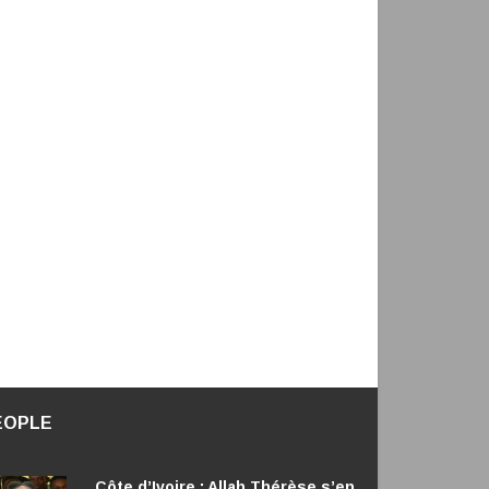
EOPLE
Côte d’Ivoire : Allah Thérèse s’en