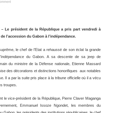
omment
 – Le président de la République a pris part vendredi à
 de l’accession du Gabon à l’indépendance.
prême, le chef de l’Etat a rehaussé de son éclat la grande
l’indépendance du Gabon. A sa descente de sa jeep de
in du ministre de la Défense nationale, Etienne Massard
ise des décorations et distinctions honorifiques aux notables
 Il a par la suite pris place à la tribune officielle où il a vécu
es troupes.
nt le vice-président de la République, Pierre Claver Maganga
uvernement, Emmanuel Issoze Ngondet, les membres du
 Gabon, les présidents des institutions républicaines, le chef