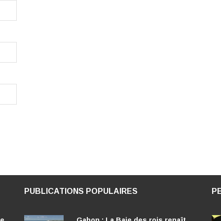
PUBLICATIONS POPULAIRES
P
ée
Gabon : La Baie des rois renaît