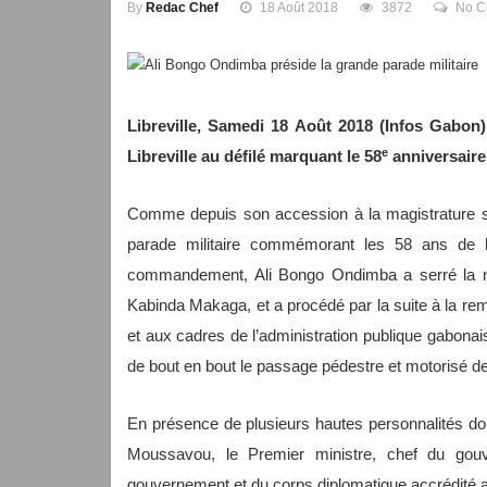
By
Redac Chef
18 Août 2018
3872
No C
Libreville, Samedi 18 Août 2018 (Infos Gabon)
e
Libreville au défilé marquant le 58
anniversaire
Comme depuis son accession à la magistrature su
parade militaire commémorant les 58 ans de 
commandement, Ali Bongo Ondimba a serré la ma
Kabinda Makaga, et a procédé par la suite à la rem
et aux cadres de l’administration publique gabonaise.
de bout en bout le passage pédestre et motorisé d
En présence de plusieurs hautes personnalités do
Moussavou, le Premier ministre, chef du go
gouvernement et du corps diplomatique accrédité au