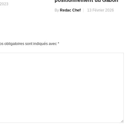
positionnement du Gabon
 2023
By
Redac Chef
13 Février 2026
s obligatoires sont indiqués avec
*