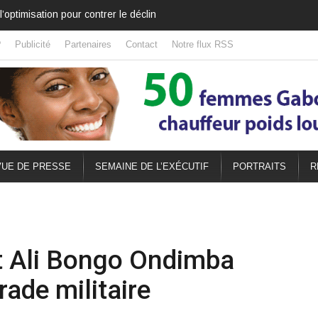
 quitté le pouvoir, il l’a déplacé
?
Publicité
Partenaires
Contact
Notre flux RSS
UE DE PRESSE
SEMAINE DE L’EXÉCUTIF
PORTRAITS
R
t Ali Bongo Ondimba
rade militaire