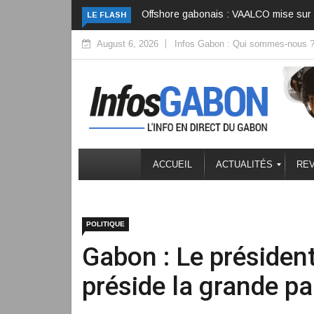
ALCO mise sur l’optimisation pour contrer le déclin
Bénin : Talon n’a pas
LE FLASH
August 6, 2026
Infos Gabon : Qui sommes-nous 
ACCUEIL
ACTUALITÉS
REV
POLITIQUE
Gabon : Le présiden
préside la grande pa